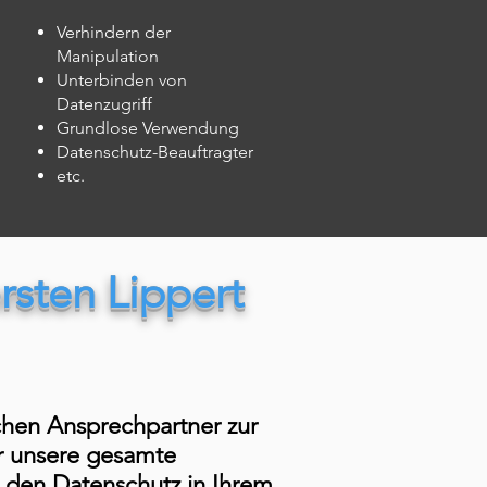
Verhindern der
Manipulation
Unterbinden von
Datenzugriff
Grundlose Verwendung
Datenschutz-Beauftragter
etc.
sten Lippert
ichen Ansprechpartner zur
r unsere gesamte
 den Datenschutz in Ihrem