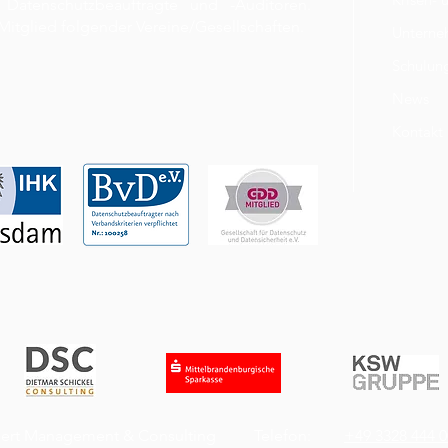
te Datenschutzbeauftragte und -Auditoren.
itglied folgender Vereine/Gesellschaften.
Untern
Schulun
News
Kontakt
pert Management & Consulting
Telefon:
+49 3328 444 0