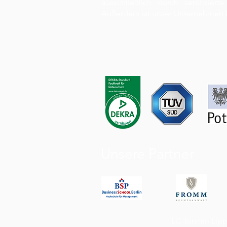
ausschließlich durch zertifizier
Außerdem ist unser Unternehmen M
Unsere Partner
TLC Torsten Lip