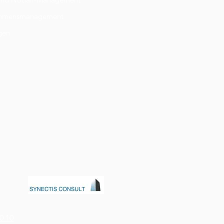
ehmensmanagement
gen
0 10