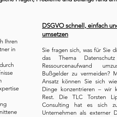
DSGVO schnell, einfach u
umsetzen
h Ihren
ner in
​Sie fragen sich, was für Sie 
das Thema Datenschut
 durch
Ressourcenaufwand um
fnisse
Bußgelder zu vermeiden? M
m
Ansatz können Sie sich wie
xpertise
Dinge konzentrieren – wi
Rest. Die TLC Torsten L
ung
Consulting hat es sich z
nittene
Unternehmen als externer D