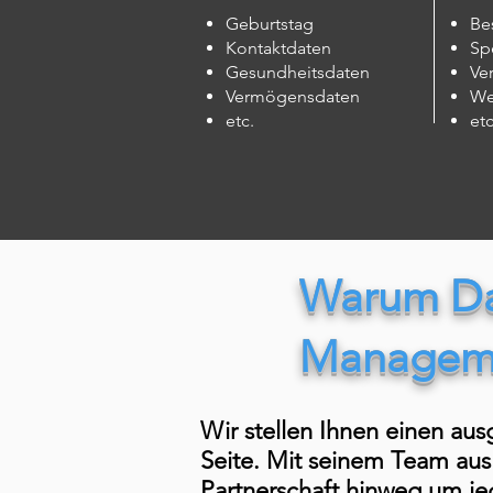
Geburtstag
Be
Kontaktdaten
Sp
Gesundheitsdaten
Ve
Vermögensdaten
We
etc.
etc
Warum Dat
Manageme
Wir stellen Ihnen einen aus
Seite. Mit seinem Team aus
Partnerschaft hinweg um j