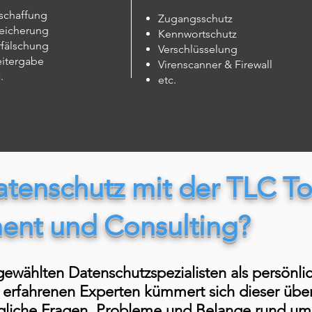
schaffung
Zugangsschutz
eicherung
Kennwortschutz
rfälschung
Verschlüsselung
itergabe
Virenscanner & Firewall
.
etc.
enschutz mit der TLC Tor
nt und Consulting?
gewählten Datenschutzspezialisten als persönl
 erfahrenen Experten kümmert sich dieser übe
egliche Fragen, Probleme und Belange rund um