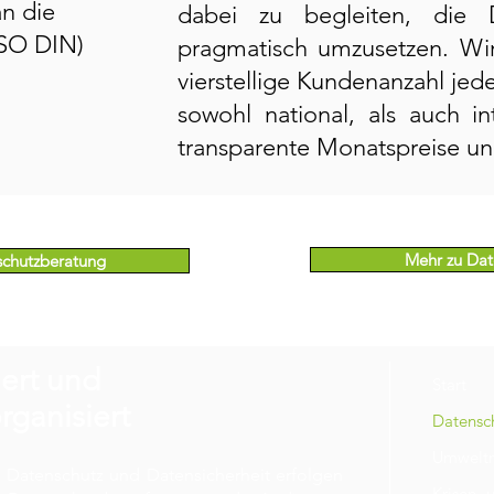
n die
dabei zu begleiten, die 
SO DIN)
pragmatisch umzusetzen. Wir
vierstellige Kundenanzahl je
sowohl national, als auch in
transparente Monatspreise un
Mehr zu Dat
schutzberatung
iert und
Start
rganisiert
Datensc
Umwelt
 Datenschutz und Datensicherheit erfolgen
Krisen-