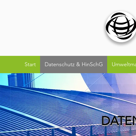
Start
Datenschutz & HinSchG
Umweltm
DATE