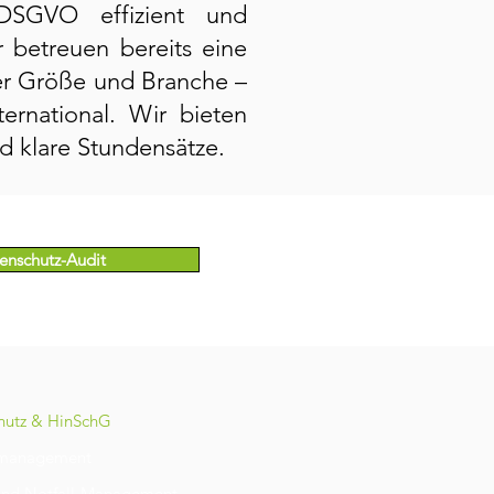
DSGVO effizient und
 betreuen bereits eine
der Größe und Branche –
ternational. Wir bieten
d klare Stundensätze.
enschutz-Audit
hutz & HinSchG
management
 und Notfall-Management