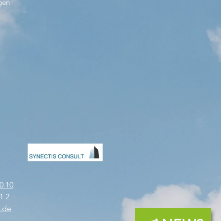
gen
0 10
1 2
n.de