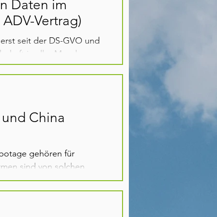
on Daten im
r ADV-Vertrag)
t erst seit der DS-GVO und
schaft in aller Munde....
 und China
abotage gehören für
rmen sind von solchen