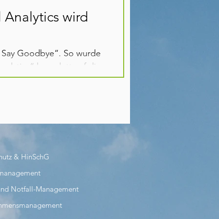
 Analytics wird
o Say Goodbye“. So wurde
alytics“ komplett auf die...
hutz & HinSchG
management
 und Notfall-Management
ehmensmanagement