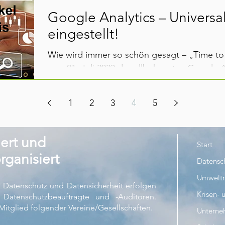
Google Analytics – Universal
eingestellt!
Wie wird immer so schön gesagt – „Time t
zum 01. Juli 2023 das allbekannte „Google An
1
2
3
4
5
iert und
Start
rganisiert
Datensc
Umwelt
 Datenschutz und Datensicherheit erfolgen
Krisen-
te Datenschutzbeauftragte und -Auditoren.
itglied folgender Vereine/Gesellschaften.
Untern